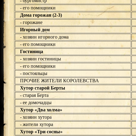
- бургомистр
- его помощники
Дома горожан (2-3)
- горожане
Игорный дом
- хозяин игорного дома
- его помощники
Гостиница
- хозяин гостиницы
- его помощники
- постояльцы
ПРОЧИЕ ЖИТЕЛИ КОРОЛЕВСТВА
Хутор старой Берты
- старая Берта
- ее домочадцы
Хутор «Два холма»
- хозяин хутора
- жители хутора
Хутор «Три сосны»