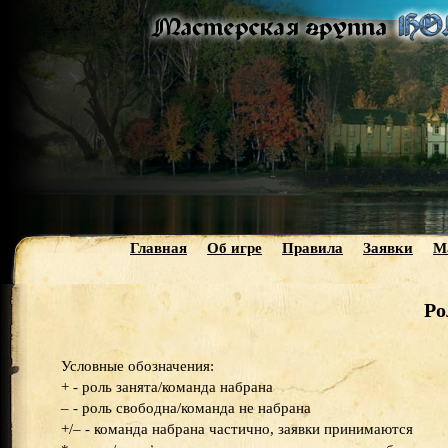
Главная
Об игре
Правила
Заявки
М
Ро
Условные обозначения:
+ - роль занята/команда набрана
– - роль свободна/команда не набрана
+/– - команда набрана частично, заявки принимаются