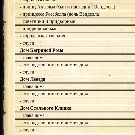
- принц Ансельм (сын и наследник Венделла)
- принцесса Розабелла (дочь Венделла)
- советники и придворные
- придворный маг
- королевская гвардия
- слуги
Дом Багряной Розы
- глава дома
- его родственники и домочадцы
- слуги
Дом Лебедя
- глава дома
- его родственники и домочадцы
- слуги
Дом Стального Клинка
- глава дома
- его родственники и домочадцы
- слуги